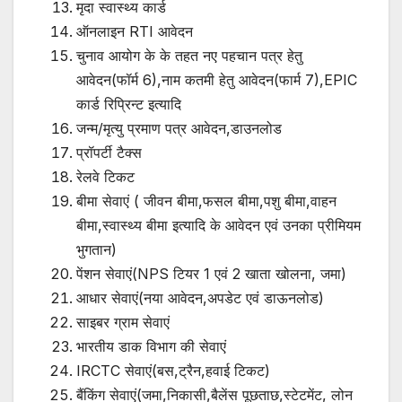
मृदा स्वास्थ्य कार्ड
ऑनलाइन RTI आवेदन
चुनाव आयोग के के तहत नए पहचान पत्र हेतु
आवेदन(फॉर्म 6),नाम कतमी हेतु आवेदन(फार्म 7),EPIC
कार्ड रिप्रिन्ट इत्यादि
जन्म/मृत्यु प्रमाण पत्र आवेदन,डाउनलोड
प्रॉपर्टी टैक्स
रेलवे टिकट
बीमा सेवाएं ( जीवन बीमा,फसल बीमा,पशु बीमा,वाहन
बीमा,स्वास्थ्य बीमा इत्यादि के आवेदन एवं उनका प्रीमियम
भुगतान)
पेंशन सेवाएं(NPS टियर 1 एवं 2 खाता खोलना, जमा)
आधार सेवाएं(नया आवेदन,अपडेट एवं डाऊनलोड)
साइबर ग्राम सेवाएं
भारतीय डाक विभाग की सेवाएं
IRCTC सेवाएं(बस,ट्रैन,हवाई टिकट)
बैंकिंग सेवाएं(जमा,निकासी,बैलेंस पूछताछ,स्टेटमेंट, लोन