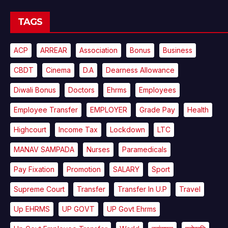
TAGS
ACP
ARREAR
Association
Bonus
Business
CBDT
Cinema
D.A
Dearness Allowance
Diwali Bonus
Doctors
Ehrms
Employees
Employee Transfer
EMPLOYER
Grade Pay
Health
Highcourt
Income Tax
Lockdown
LTC
MANAV SAMPADA
Nurses
Paramedicals
Pay Fixation
Promotion
SALARY
Sport
Supreme Court
Transfer
Transfer In U.P
Travel
Up EHRMS
UP GOVT
UP Govt Ehrms