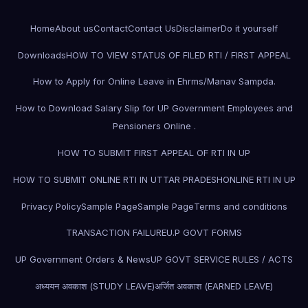
Home
About us
Contact
Contact Us
Disclaimer
Do it yourself
Downloads
HOW TO VIEW STATUS OF FILED RTI / FIRST APPEAL
How to Apply for Online Leave in Ehrms/Manav Sampda.
How to Download Salary Slip for UP Government Employees and
Pensioners Online .
HOW TO SUBMIT FIRST APPEAL OF RTI IN UP
HOW TO SUBMIT ONLINE RTI IN UTTAR PRADESH
ONLINE RTI IN UP
Privacy Policy
Sample Page
Sample Page
Terms and conditions
TRANSACTION FAILURE
U.P GOVT FORMS
UP Government Orders & News
UP GOVT SERVICE RULES / ACTS
अध्ययन अवकाश (STUDY LEAVE)
अर्जित अवकाश (EARNED LEAVE)