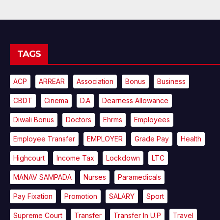
TAGS
ACP
ARREAR
Association
Bonus
Business
CBDT
Cinema
D.A
Dearness Allowance
Diwali Bonus
Doctors
Ehrms
Employees
Employee Transfer
EMPLOYER
Grade Pay
Health
Highcourt
Income Tax
Lockdown
LTC
MANAV SAMPADA
Nurses
Paramedicals
Pay Fixation
Promotion
SALARY
Sport
Supreme Court
Transfer
Transfer In U.P
Travel