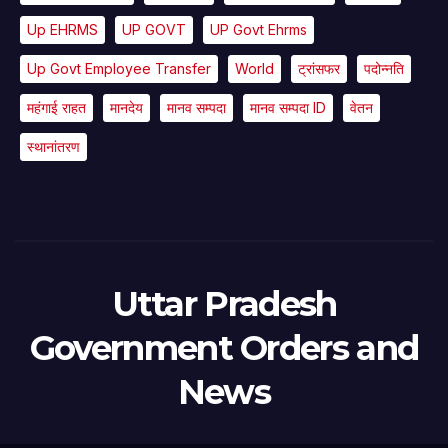
Up EHRMS
UP GOVT
UP Govt Ehrms
Up Govt Employee Transfer
World
ट्रांसफर
पदोन्नति
महंगाई राहत
मानदेय
मानव सम्पदा
मानव सम्पदा ID
वेतन
स्थानांतरण
Uttar Pradesh
Government Orders and
News