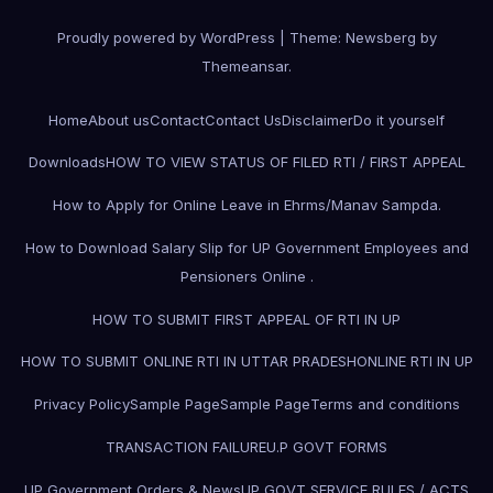
Proudly powered by WordPress
|
Theme:
Newsberg
by
Themeansar
.
Home
About us
Contact
Contact Us
Disclaimer
Do it yourself
Downloads
HOW TO VIEW STATUS OF FILED RTI / FIRST APPEAL
How to Apply for Online Leave in Ehrms/Manav Sampda.
How to Download Salary Slip for UP Government Employees and
Pensioners Online .
HOW TO SUBMIT FIRST APPEAL OF RTI IN UP
HOW TO SUBMIT ONLINE RTI IN UTTAR PRADESH
ONLINE RTI IN UP
Privacy Policy
Sample Page
Sample Page
Terms and conditions
TRANSACTION FAILURE
U.P GOVT FORMS
UP Government Orders & News
UP GOVT SERVICE RULES / ACTS