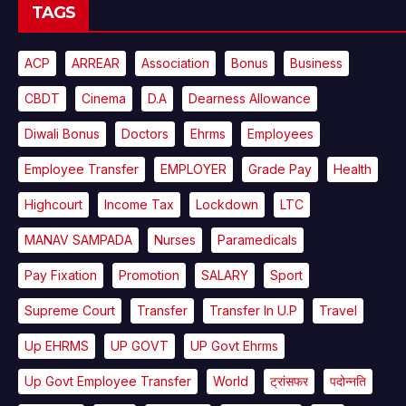
TAGS
ACP
ARREAR
Association
Bonus
Business
CBDT
Cinema
D.A
Dearness Allowance
Diwali Bonus
Doctors
Ehrms
Employees
Employee Transfer
EMPLOYER
Grade Pay
Health
Highcourt
Income Tax
Lockdown
LTC
MANAV SAMPADA
Nurses
Paramedicals
Pay Fixation
Promotion
SALARY
Sport
Supreme Court
Transfer
Transfer In U.P
Travel
Up EHRMS
UP GOVT
UP Govt Ehrms
Up Govt Employee Transfer
World
ट्रांसफर
पदोन्नति