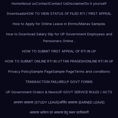
Home
About us
Contact
Contact Us
Disclaimer
Do it yourself
Downloads
HOW TO VIEW STATUS OF FILED RTI / FIRST APPEAL
How to Apply for Online Leave in Ehrms/Manav Sampda.
How to Download Salary Slip for UP Government Employees and
Pensioners Online .
HOW TO SUBMIT FIRST APPEAL OF RTI IN UP
HOW TO SUBMIT ONLINE RTI IN UTTAR PRADESH
ONLINE RTI IN UP
Privacy Policy
Sample Page
Sample Page
Terms and conditions
TRANSACTION FAILURE
U.P GOVT FORMS
UP Government Orders & News
UP GOVT SERVICE RULES / ACTS
अध्ययन अवकाश (STUDY LEAVE)
अर्जित अवकाश (EARNED LEAVE)
अवकाश आवेदन एवं अवकाश हेतु सक्षम प्राधिकारी