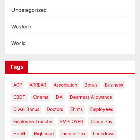
Uncategorized
Western
World
Tags
ACP
ARREAR
Association
Bonus
Business
CBDT
Cinema
D.A
Dearness Allowance
Diwali Bonus
Doctors
Ehrms
Employees
Employee Transfer
EMPLOYER
Grade Pay
Health
Highcourt
Income Tax
Lockdown