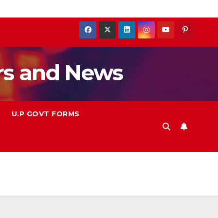
rs and News
U.P GOVT FORMS