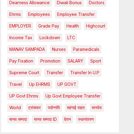
Dearness Allowance
Diwali Bonus
Doctors
Ehrms
Employees
Employee Transfer
EMPLOYER
Grade Pay
Health
Highcourt
Income Tax
Lockdown
LTC
MANAV SAMPADA
Nurses
Paramedicals
Pay Fixation
Promotion
SALARY
Sport
Supreme Court
Transfer
Transfer In U.P
Travel
Up EHRMS
UP GOVT
UP Govt Ehrms
Up Govt Employee Transfer
World
ट्रांसफर
पदोन्नति
महंगाई राहत
मानदेय
मानव सम्पदा
मानव सम्पदा ID
वेतन
स्थानांतरण