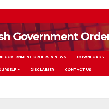
esh Government Orde
UP GOVERNMENT ORDERS & NEWS
DOWNLOADS
YOURSELF
DISCLAIMER
CONTACT US